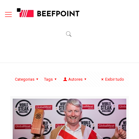
Categorias
Tags
Autores
Exibir tudo