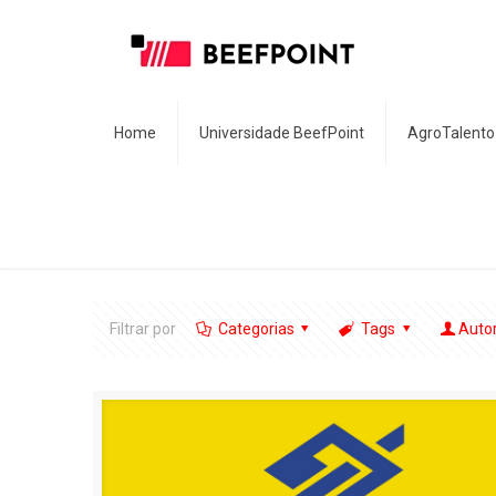
Home
Universidade BeefPoint
AgroTalento
Filtrar por
Categorias
Tags
Auto