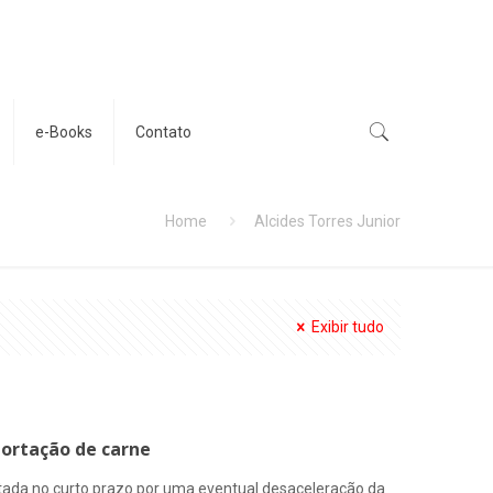
e-Books
Contato
Home
Alcides Torres Junior
Exibir tudo
portação de carne
etada no curto prazo por uma eventual desaceleração da