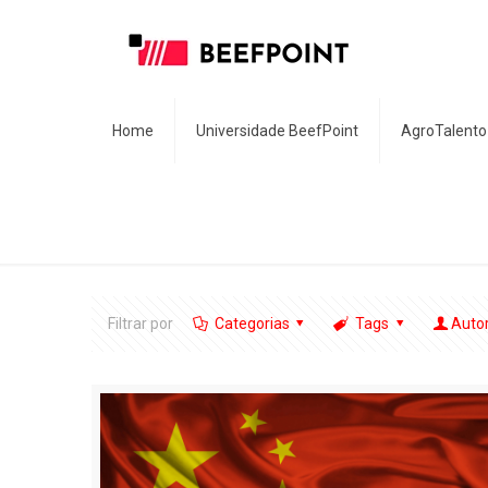
Home
Universidade BeefPoint
AgroTalento
Filtrar por
Categorias
Tags
Auto