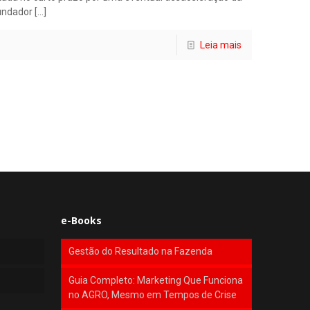
fundador
[…]
Leia mais
e-Books
Gestão do Resultado na Fazenda
Guia Completo: Marketing Que Funciona
no AGRO, Mesmo em Tempos de Crise