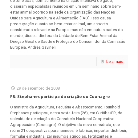
de toneladas, com aumento na criação intensiva de gado,
disseram especialistas reunidos em um seminário sobre bem-
estar animal ocorrido na sede da Organização das Nações
Unidas para Agricultura e Alimentação (FAO). Isso causa
preocupação quanto ao bem-estar animal, um aspecto
considerado relevante na Europa, mas não em outras partes do
mundo, disse a diretora da Unidade de Bem-Estar Animal da
Direção Geral de Saúde e Proteção do Consumidor da Comissão
Européia, Andréa Gavinelli.
Leia mais
29 de setembro de 2008
PR: Stephanes participa da criação do Coonagro
O ministro da Agricultura, Pecuária e Abastecimento, Reinhold
Stephanes participou, nesta sexta-feira (26), em Curitiba/PR, da
solenidade de criação do Consórcio Nacional Cooperativo
Agropecuário (Coonagro). O objetivo do novo consórcio, que
reúne 21 cooperativas paranaenses, é fabricar, importar, distribuir,
formular e industrializar insumos agrícolas, fertilizantes e