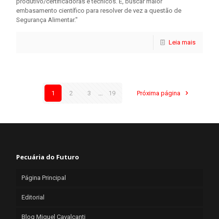
produtivo/certificadoras e técnicos. E, buscar maior
embasamento científico para resolver de vez a questão de
Segurança Alimentar."
Leia mais
1
2
3
...
19
Próxima página
Pecuária do Futuro
Página Principal
Editorial
Blog Miguel Cavalcanti