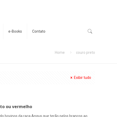
e-Books
Contato
Home
couro preto
Exibir tudo
eto ou vermelho
do bovinos da raça Angus que terão pelos brancos ao