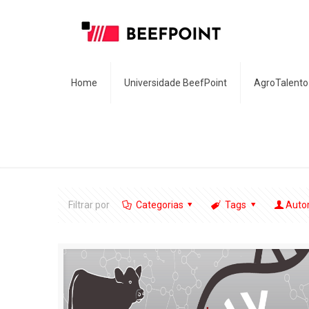
Home
Universidade BeefPoint
AgroTalento
Filtrar por
Categorias
Tags
Auto