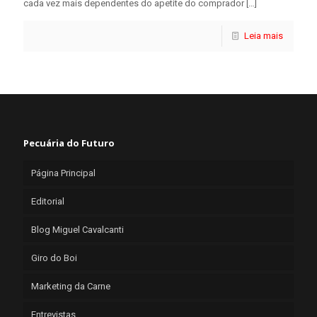
cada vez mais dependentes do apetite do comprador
[…]
Leia mais
Pecuária do Futuro
Página Principal
Editorial
Blog Miguel Cavalcanti
Giro do Boi
Marketing da Carne
Entrevistas