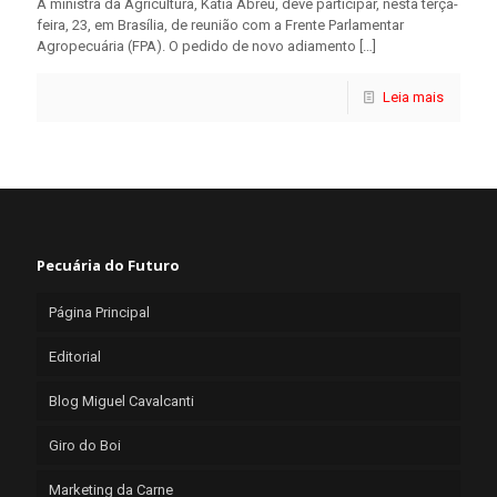
A ministra da Agricultura, Kátia Abreu, deve participar, nesta terça-
feira, 23, em Brasília, de reunião com a Frente Parlamentar
Agropecuária (FPA). O pedido de novo adiamento
[…]
Leia mais
Pecuária do Futuro
Página Principal
Editorial
Blog Miguel Cavalcanti
Giro do Boi
Marketing da Carne