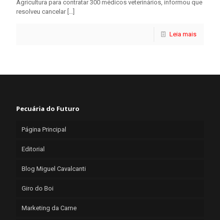
Agricultura para contratar 300 médicos veterinários, informou que
resolveu cancelar
[…]
Leia mais
Pecuária do Futuro
Página Principal
Editorial
Blog Miguel Cavalcanti
Giro do Boi
Marketing da Carne