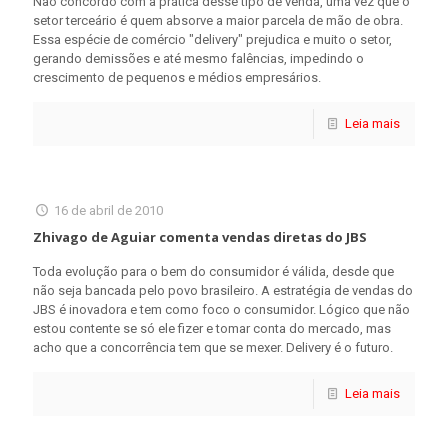
Não concordo com a prática desse tipo de venda, uma vez que o
setor terceário é quem absorve a maior parcela de mão de obra.
Essa espécie de comércio "delivery" prejudica e muito o setor,
gerando demissões e até mesmo falências, impedindo o
crescimento de pequenos e médios empresários.
Leia mais
16 de abril de 2010
Zhivago de Aguiar comenta vendas diretas do JBS
Toda evolução para o bem do consumidor é válida, desde que
não seja bancada pelo povo brasileiro. A estratégia de vendas do
JBS é inovadora e tem como foco o consumidor. Lógico que não
estou contente se só ele fizer e tomar conta do mercado, mas
acho que a concorrência tem que se mexer. Delivery é o futuro.
Leia mais