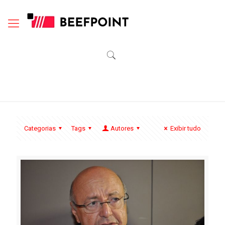
Categorias
Tags
Autores
Exibir tudo