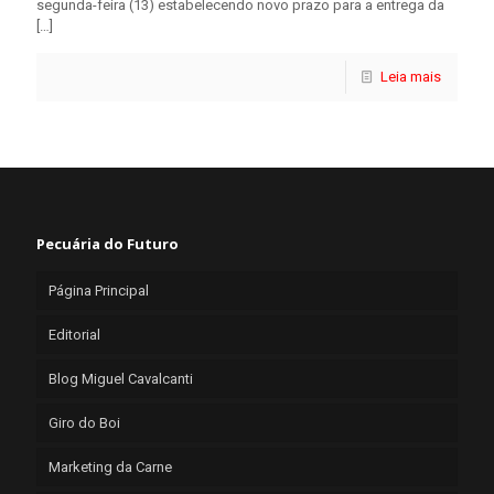
segunda-feira (13) estabelecendo novo prazo para a entrega da
[…]
Leia mais
Pecuária do Futuro
Página Principal
Editorial
Blog Miguel Cavalcanti
Giro do Boi
Marketing da Carne