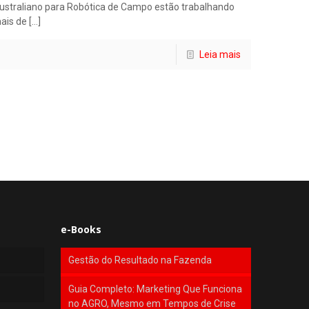
ustraliano para Robótica de Campo estão trabalhando
ais de
[…]
Leia mais
e-Books
Gestão do Resultado na Fazenda
Guia Completo: Marketing Que Funciona
no AGRO, Mesmo em Tempos de Crise