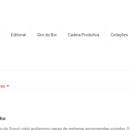
Editorial
Giro do Boi
Cadeia Produtiva
Cotações
res
nho
to do Scout, robô autônomo capaz de entregar encomendas sozinho. O d