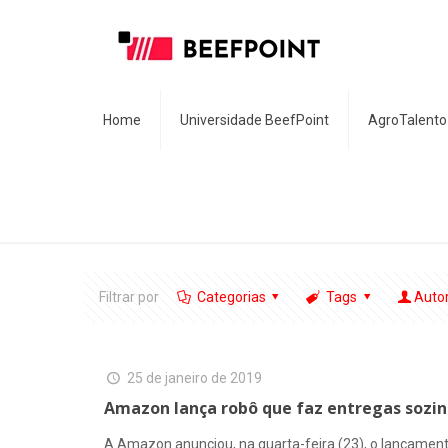
Home
Universidade BeefPoint
AgroTalento
Filtrar por
Categorias
Tags
Auto
25 de janeiro de 2019
Amazon lança robô que faz entregas sozi
A Amazon anunciou, na quarta-feira (23), o lançamen