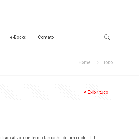
e-Books
Contato
Home
robô
Exibir tudo
ispositivo, que tem o tamanho de um cooler,
[…]