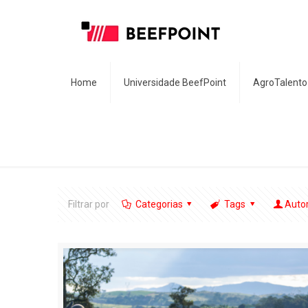
Home
Universidade BeefPoint
AgroTalento
Filtrar por
Categorias
Tags
Auto