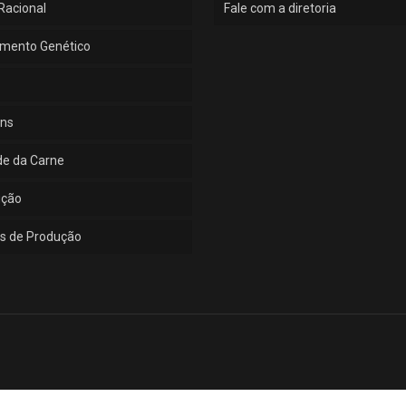
Racional
Fale com a diretoria
mento Genético
ns
de da Carne
ução
s de Produção