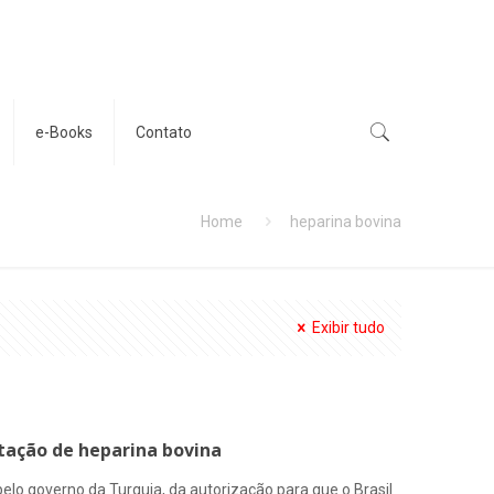
e-Books
Contato
Home
heparina bovina
Exibir tudo
tação de heparina bovina
elo governo da Turquia, da autorização para que o Brasil