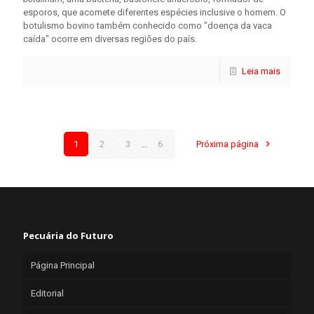
esporos, que acomete diferentes espécies inclusive o homem. O
botulismo bovino também conhecido como "doença da vaca
caída" ocorre em diversas regiões do país.
Leia mais
1
2
3
...
6
Próxima página
Pecuária do Futuro
Página Principal
Editorial