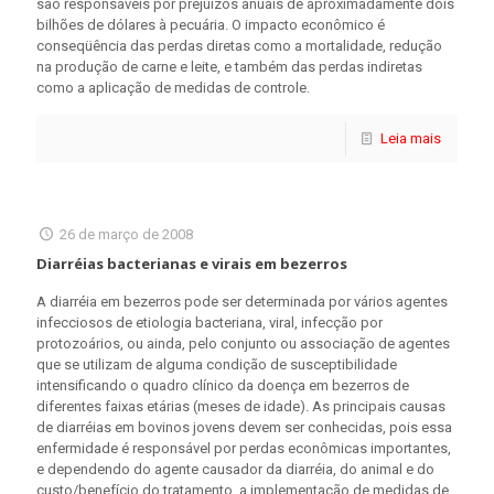
são responsáveis por prejuízos anuais de aproximadamente dois
bilhões de dólares à pecuária. O impacto econômico é
conseqüência das perdas diretas como a mortalidade, redução
na produção de carne e leite, e também das perdas indiretas
como a aplicação de medidas de controle.
Leia mais
26 de março de 2008
Diarréias bacterianas e virais em bezerros
A diarréia em bezerros pode ser determinada por vários agentes
infecciosos de etiologia bacteriana, viral, infecção por
protozoários, ou ainda, pelo conjunto ou associação de agentes
que se utilizam de alguma condição de susceptibilidade
intensificando o quadro clínico da doença em bezerros de
diferentes faixas etárias (meses de idade). As principais causas
de diarréias em bovinos jovens devem ser conhecidas, pois essa
enfermidade é responsável por perdas econômicas importantes,
e dependendo do agente causador da diarréia, do animal e do
custo/benefício do tratamento, a implementação de medidas de