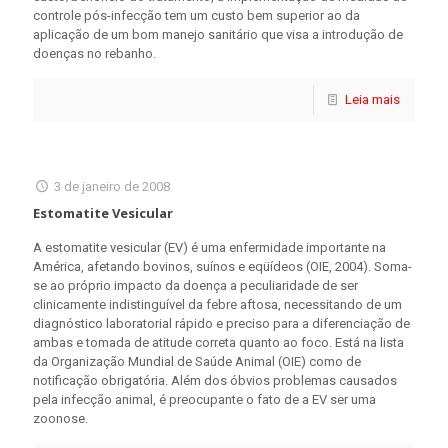
controle pós-infecção tem um custo bem superior ao da
aplicação de um bom manejo sanitário que visa a introdução de
doenças no rebanho.
Leia mais
3 de janeiro de 2008
Estomatite Vesicular
A estomatite vesicular (EV) é uma enfermidade importante na
América, afetando bovinos, suínos e eqüídeos (OIE, 2004). Soma-
se ao próprio impacto da doença a peculiaridade de ser
clinicamente indistinguível da febre aftosa, necessitando de um
diagnóstico laboratorial rápido e preciso para a diferenciação de
ambas e tomada de atitude correta quanto ao foco. Está na lista
da Organização Mundial de Saúde Animal (OIE) como de
notificação obrigatória. Além dos óbvios problemas causados
pela infecção animal, é preocupante o fato de a EV ser uma
zoonose.