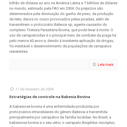
bilhão de dólares ao ano na América Latina e 7 bilhões de dólares
no mundo, estimado pela FAO em 2004. Os prejuízos são
determinados pela diminuição do ganho de peso, da produção
de leite, danos no couro provocados pelas picadas, além de
transmitirem o protozoário
Babesia
sp, agente causador do
complexo Tristeza Parasitária Bovina, que pode levar à morte. O
uso de carrapaticidas é o principal meio de combate da praga há
pelo menos 60 anos e, devido à insistente aplicação de drogas,
foi inevitável o desenvolvimento de populações de carrapatos
resistentes.
Leia mais
17 de fevereiro de 2009
Estratégias de controle na Babesia Bovina
A babesiose bovina é uma enfermidade produzida por
protozoários intracelulares do gênero
Babesia
e transmitida
principalmente por carrapatos da família Ixodidae. No Brasil, a
babesiose bovina e o seu vetor, o carrapato
Boophilus microplus
,