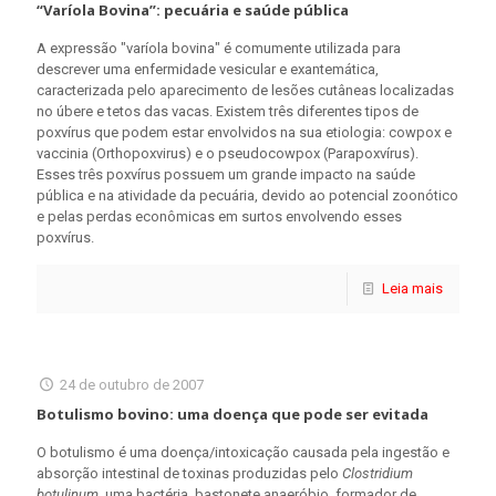
“Varíola Bovina”: pecuária e saúde pública
A expressão "varíola bovina" é comumente utilizada para
descrever uma enfermidade vesicular e exantemática,
caracterizada pelo aparecimento de lesões cutâneas localizadas
no úbere e tetos das vacas. Existem três diferentes tipos de
poxvírus que podem estar envolvidos na sua etiologia: cowpox e
vaccinia (Orthopoxvirus) e o pseudocowpox (Parapoxvírus).
Esses três poxvírus possuem um grande impacto na saúde
pública e na atividade da pecuária, devido ao potencial zoonótico
e pelas perdas econômicas em surtos envolvendo esses
poxvírus.
Leia mais
24 de outubro de 2007
Botulismo bovino: uma doença que pode ser evitada
O botulismo é uma doença/intoxicação causada pela ingestão e
absorção intestinal de toxinas produzidas pelo
Clostridium
botulinum
, uma bactéria, bastonete anaeróbio, formador de