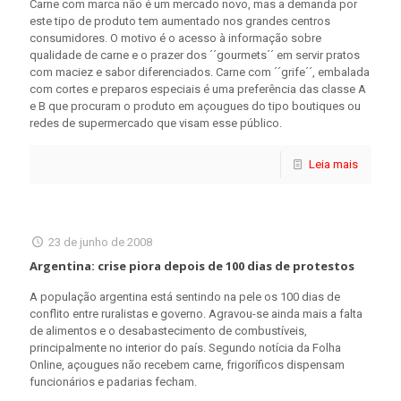
Carne com marca não é um mercado novo, mas a demanda por
este tipo de produto tem aumentado nos grandes centros
consumidores. O motivo é o acesso à informação sobre
qualidade de carne e o prazer dos ´´gourmets´´ em servir pratos
com maciez e sabor diferenciados. Carne com ´´grife´´, embalada
com cortes e preparos especiais é uma preferência das classe A
e B que procuram o produto em açougues do tipo boutiques ou
redes de supermercado que visam esse público.
Leia mais
23 de junho de 2008
Argentina: crise piora depois de 100 dias de protestos
A população argentina está sentindo na pele os 100 dias de
conflito entre ruralistas e governo. Agravou-se ainda mais a falta
de alimentos e o desabastecimento de combustíveis,
principalmente no interior do país. Segundo notícia da Folha
Online, açougues não recebem carne, frigoríficos dispensam
funcionários e padarias fecham.