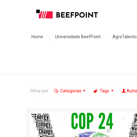
Home
Universidade BeefPoint
AgroTalento
Filtrar por
Categorias
Tags
Auto