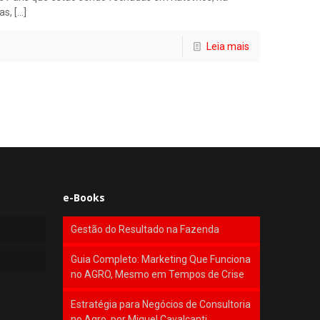
as,
[…]
Leia mais
e-Books
Gestão do Resultado na Fazenda
Guia Completo: Marketing Que Funciona
no AGRO, Mesmo em Tempos de Crise
Estratégia para Negócios de Consultoria
no Agro, por Miguel Cavalcanti