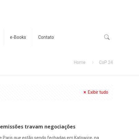
e-Books
Contato
Home
CoP 24
Exibir tudo
r emissões travam negociações
e Paris que estão sendo fechadas em Katowice, na