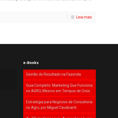
Leia mais
e-Books
Gestão do Resultado na Fazenda
Guia Completo: Marketing Que Funciona
no AGRO, Mesmo em Tempos de Crise
Estratégia para Negócios de Consultoria
no Agro, por Miguel Cavalcanti