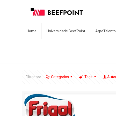
Home
Universidade BeefPoint
AgroTalento
Filtrar por
Categorias
Tags
Auto