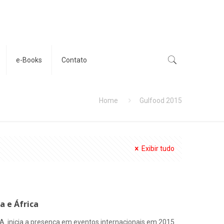
e-Books
Contato
Home
Gulfood 2015
Exibir tudo
a e África
.A. inicia a presença em eventos internacionais em 2015