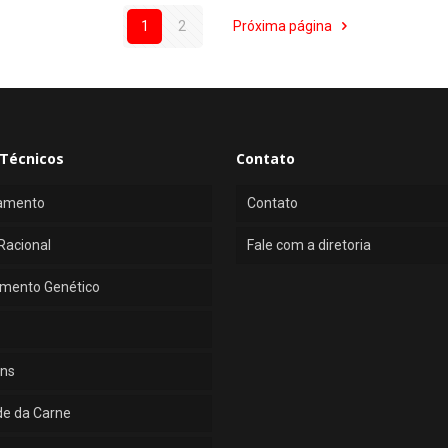
1
2
Próxima página
Técnicos
Contato
amento
Contato
Racional
Fale com a diretoria
mento Genético
ns
de da Carne