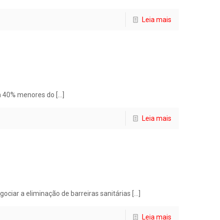
Leia mais
am 40% menores do
[…]
Leia mais
gociar a eliminação de barreiras sanitárias
[…]
Leia mais