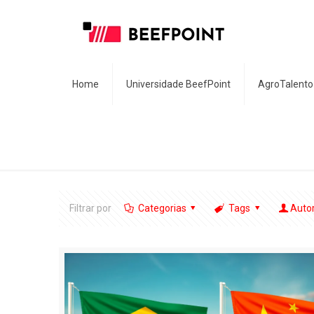
Home
Universidade BeefPoint
AgroTalento
Filtrar por
Categorias
Tags
Auto