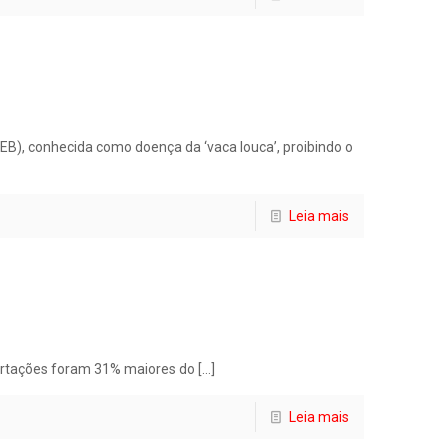
B), conhecida como doença da ‘vaca louca’, proibindo o
Leia mais
portações foram 31% maiores do
[…]
Leia mais