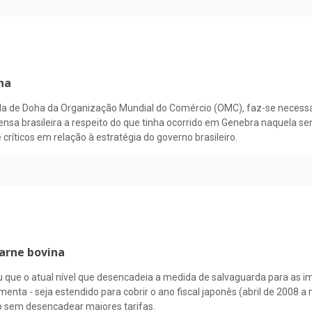
ha
 de Doha da Organização Mundial do Comércio (OMC), faz-se necessár
ensa brasileira a respeito do que tinha ocorrido em Genebra naquela 
 críticos em relação à estratégia do governo brasileiro.
carne bovina
 que o atual nível que desencadeia a medida de salvaguarda para as i
menta - seja estendido para cobrir o ano fiscal japonês (abril de 2008
o sem desencadear maiores tarifas.