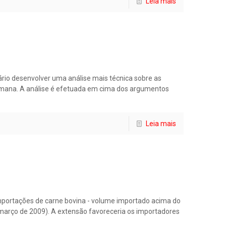
Leia mais
io desenvolver uma análise mais técnica sobre as
semana. A análise é efetuada em cima dos argumentos
Leia mais
mportações de carne bovina - volume importado acima do
 a março de 2009). A extensão favoreceria os importadores