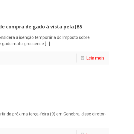
de compra de gado à vista pela JBS
onsidera a isenção temporária do Imposto sobre
de gado mato-grossense
[…]
Leia mais
ir da próxima terça-feira (9) em Genebra, disse diretor-