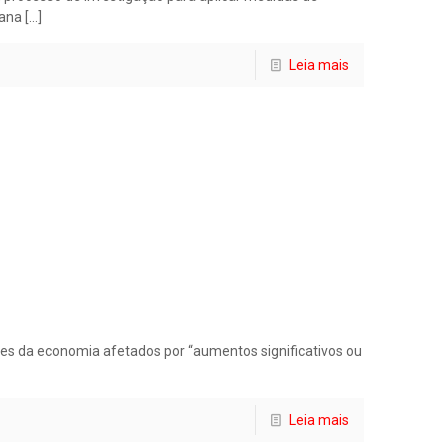
mana
[…]
Leia mais
res da economia afetados por “aumentos significativos ou
Leia mais