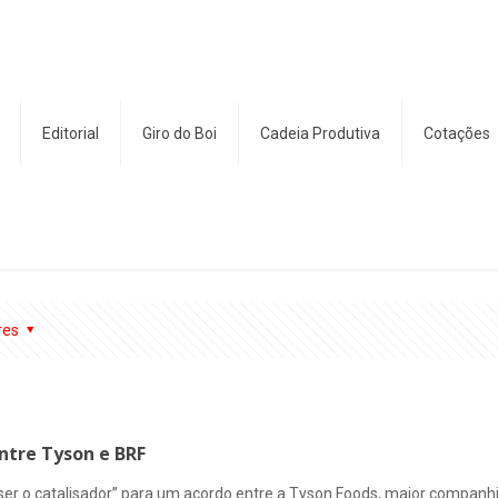
Editorial
Giro do Boi
Cadeia Produtiva
Cotações
res
entre Tyson e BRF
 ser o catalisador” para um acordo entre a Tyson Foods, maior companh