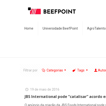
Home
Universidade BeefPoint
AgroTalento
Filtrar por
Categorias
Tags
Auto
19 de maio de 2016
JBS International pode “catalisar” acordo 
O anúncio da criação da JBS Foods International pode