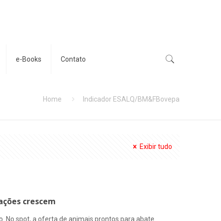
e-Books
Contato
Home
Indicador ESALQ/BM&FBovepa
Exibir tudo
tações crescem
. No spot, a oferta de animais prontos para abate