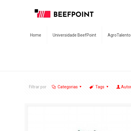
Home
Universidade BeefPoint
AgroTalento
Filtrar por
Categorias
Tags
Auto