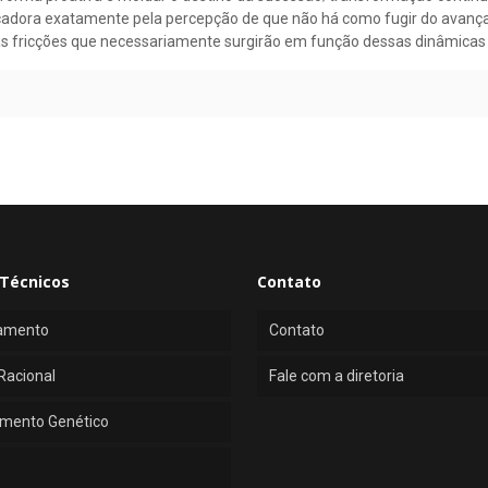
vocadora exatamente pela percepção de que não há como fugir do av
as fricções que necessariamente surgirão em função dessas dinâmicas 
Técnicos
Contato
amento
Contato
Racional
Fale com a diretoria
mento Genético