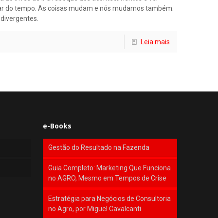
ançar do tempo. As coisas mudam e nós mudamos também.
divergentes.
Leia mais
e-Books
Gestão do Resultado na Fazenda
Guia Completo: Marketing Que Funciona
no AGRO, Mesmo em Tempos de Crise
Estratégia para Negócios de Consultoria
no Agro, por Miguel Cavalcanti