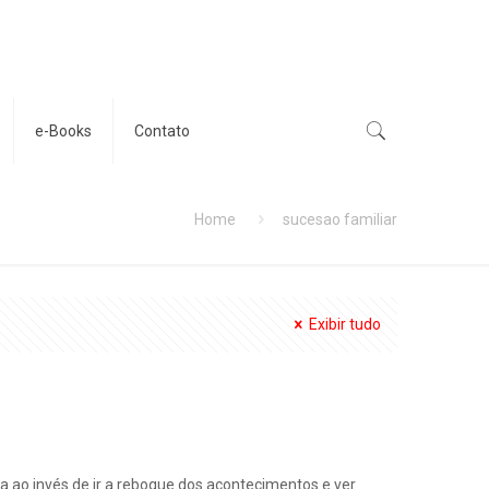
e-Books
Contato
Home
sucesao familiar
Exibir tudo
 ao invés de ir a reboque dos acontecimentos e ver