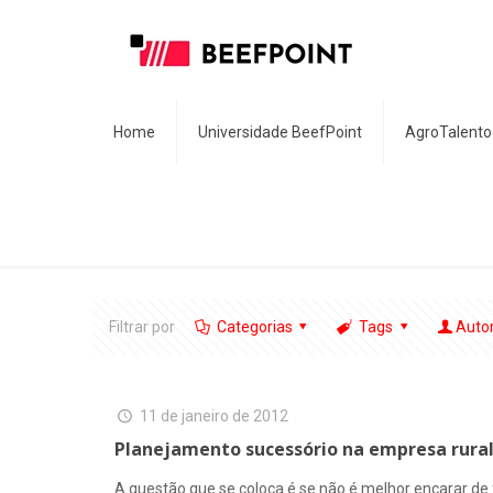
Home
Universidade BeefPoint
AgroTalento
Filtrar por
Categorias
Tags
Auto
11 de janeiro de 2012
Planejamento sucessório na empresa rural:
A questão que se coloca é se não é melhor encarar de