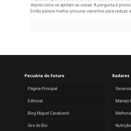
depois como se ajeitam as coisas. A pergunta é pro
Então parece melhor procurar caminhos para reduzir 
Pecuária do Futuro
Radares 
Página Principal
Gerenci
Editorial
Manejo 
Blog Miguel Cavalcanti
Melhora
Giro do Boi
Nutrição