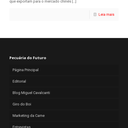
que exportam para o mercado chinês
[…]
Leia mais
Pecuária do Futuro
Página Principal
Editorial
Blog Miguel Cavalcanti
Giro do Boi
Marketing da Carne
Entrevistas