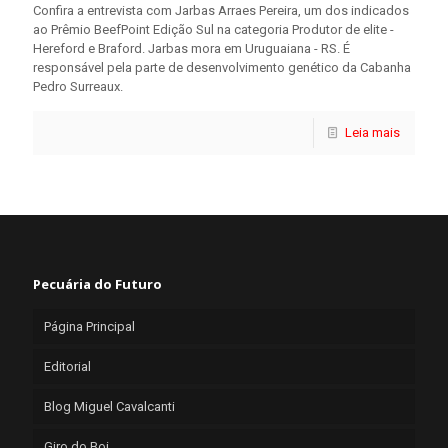
Confira a entrevista com Jarbas Arraes Pereira, um dos indicados
ao Prêmio BeefPoint Edição Sul na categoria Produtor de elite -
Hereford e Braford. Jarbas mora em Uruguaiana - RS. É
responsável pela parte de desenvolvimento genético da Cabanha
Pedro Surreaux.
Leia mais
Pecuária do Futuro
Página Principal
Editorial
Blog Miguel Cavalcanti
Giro do Boi