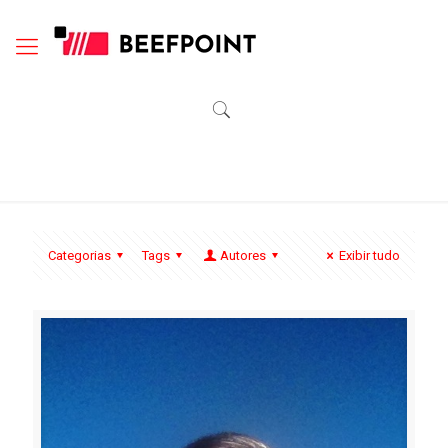
Categorias
Tags
Autores
Exibir tudo