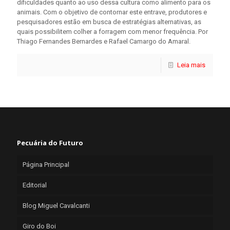
dificuldades quanto ao uso dessa cultura como alimento para os
animais. Com o objetivo de contornar este entrave, produtores e
pesquisadores estão em busca de estratégias alternativas, as
quais possibilitem colher a forragem com menor frequência. Por
Thiago Fernandes Bernardes e Rafael Camargo do Amaral.
Leia mais
Pecuária do Futuro
Página Principal
Editorial
Blog Miguel Cavalcanti
Giro do Boi