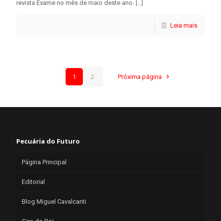
revista Exame no mês de maio deste ano.
[…]
Leia mais
1
2
Próxima página
Pecuária do Futuro
Página Principal
Editorial
Blog Miguel Cavalcanti