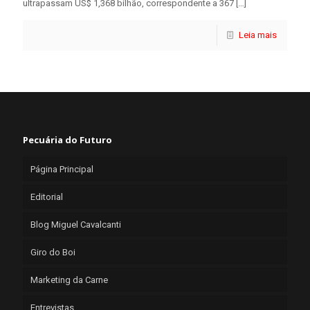
ultrapassam US$ 1,368 bilhão, correspondente a 367
[…]
Leia mais
Pecuária do Futuro
Página Principal
Editorial
Blog Miguel Cavalcanti
Giro do Boi
Marketing da Carne
Entrevistas