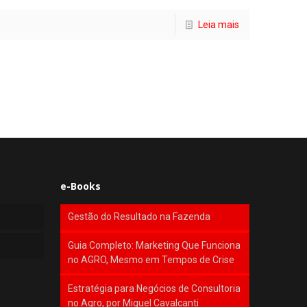
Leia mais
e-Books
Gestão do Resultado na Fazenda
Guia Completo: Marketing Que Funciona
no AGRO, Mesmo em Tempos de Crise
Estratégia para Negócios de Consultoria
no Agro, por Miguel Cavalcanti