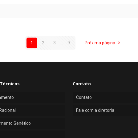
1
2
3
...
9
Próxima página
Técnicos
Contato
amento
Contato
Racional
Fale com a diretoria
mento Genético