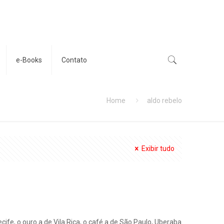
e-Books
Contato
Home
aldo rebelo
Exibir tudo
ife, o ouro a de Vila Rica, o café a de São Paulo, Uberaba