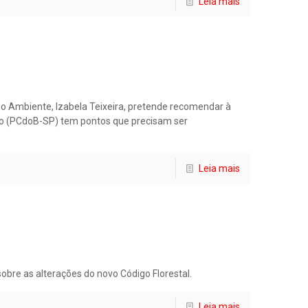
Leia mais
io Ambiente, Izabela Teixeira, pretende recomendar à
elo (PCdoB-SP) tem pontos que precisam ser
Leia mais
sobre as alterações do novo Código Florestal.
Leia mais