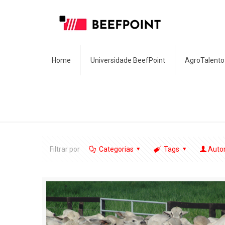
Home
Universidade BeefPoint
AgroTalento
Filtrar por
Categorias
Tags
Auto