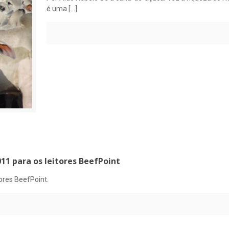
é uma
[…]
011 para os leitores BeefPoint
tores BeefPoint.