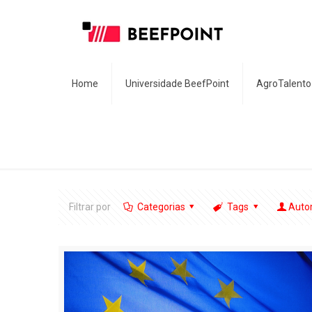
Home
Universidade BeefPoint
AgroTalento
Filtrar por
Categorias
Tags
Auto