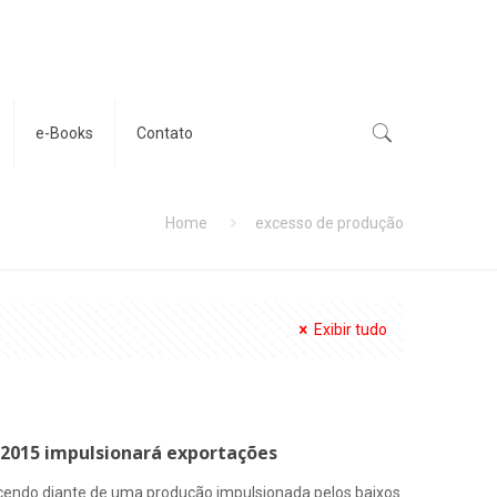
e-Books
Contato
Home
excesso de produção
Exibir tudo
 2015 impulsionará exportações
scendo diante de uma produção impulsionada pelos baixos