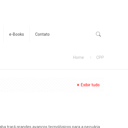
e-Books
Contato
Home
CPP
Exibir tudo
aba trará grandes avanços tecnológicos para a pecuária