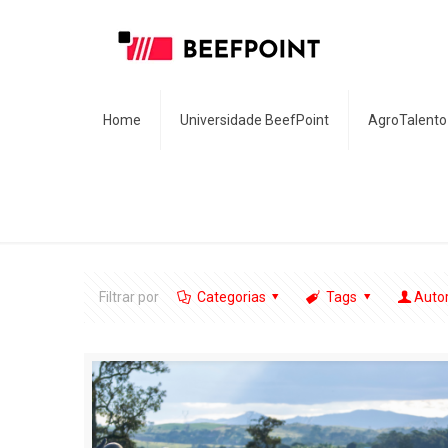
Home
Universidade BeefPoint
AgroTalento
Filtrar por
Categorias
Tags
Auto