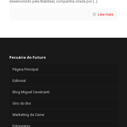
desenvolvido pela BlakBear, companhia criada por
[…]
Leia mais
Pecuária do Futuro
Página Principal
Editorial
Blog Miguel Cavalcanti
Giro do Boi
Marketing da Carne
Entrevistas