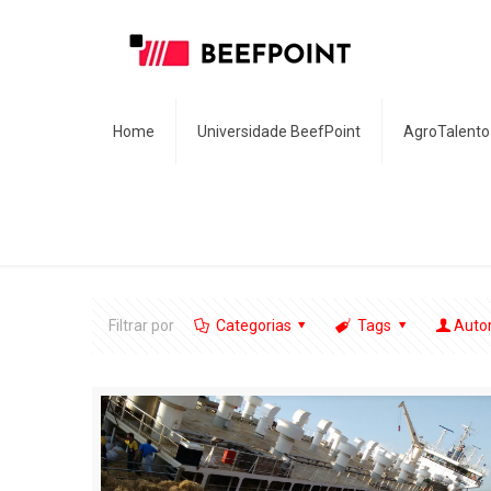
Home
Universidade BeefPoint
AgroTalento
Filtrar por
Categorias
Tags
Auto