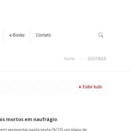
e-Books
Contato
Home
ADEPARÁ
Exibir tudo
ais mortos em naufrágio
em apresentar nesta sexta (9/10) um plano de