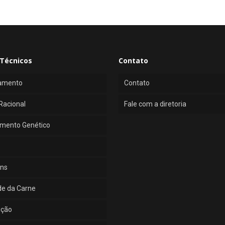
Técnicos
Contato
amento
Contato
Racional
Fale com a diretoria
mento Genético
ns
de da Carne
ução