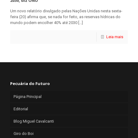
2030, diz ONU
Um novo relatório divulgado pelas Nações Unidas nesta sexta-
feira (20) afirma que, se nada for feito, as reservas hídricas do
mundo podem encolher 40% até 2030
[…]
Leia mais
Pecuária do Futuro
Página Principal
Editorial
Blog Miguel Cavalcanti
Giro do Boi