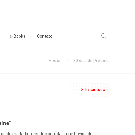
e-Books
Contato
Home
30 dias de Proteína
Exibir tudo
eína”
ama de marketing institucional da carne bovina dos