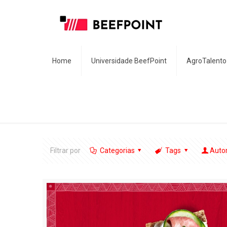
Home
Universidade BeefPoint
AgroTalento
Filtrar por
Categorias
Tags
Auto