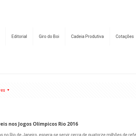
Editorial
Giro do Boi
Cadeia Produtiva
Cotações
res
eis nos Jogos Olímpicos Rio 2016
s no Rio de Janeiro, espera-se servir cerca de quatorze milhões de re