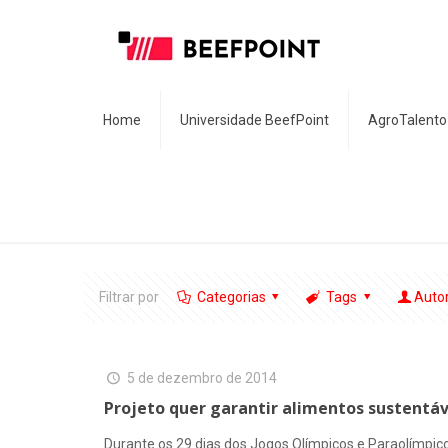
Home
Universidade BeefPoint
AgroTalento
Filtrar por
Categorias
Tags
Auto
5 de dezembro de 2014
Projeto quer garantir alimentos sustentáv
Durante os 29 dias dos Jogos Olímpicos e Paraolímpico