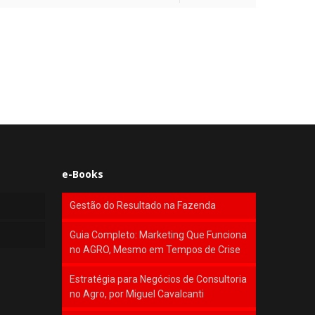
e-Books
Gestão do Resultado na Fazenda
Guia Completo: Marketing Que Funciona
no AGRO, Mesmo em Tempos de Crise
Estratégia para Negócios de Consultoria
no Agro, por Miguel Cavalcanti