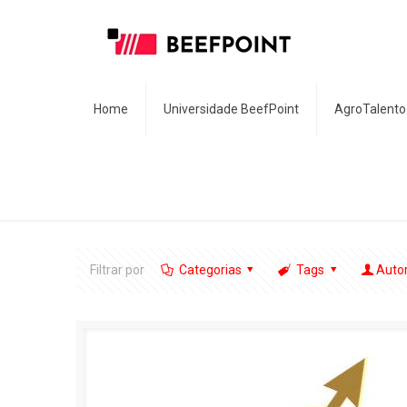
Home
Universidade BeefPoint
AgroTalento
Filtrar por
Categorias
Tags
Auto