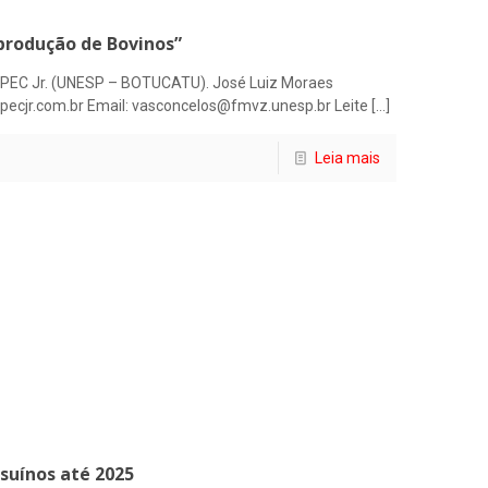
produção de Bovinos”
NAPEC Jr. (UNESP – BOTUCATU). José Luiz Moraes
cjr.com.br Email: vasconcelos@fmvz.unesp.br Leite
[…]
Leia mais
 suínos até 2025