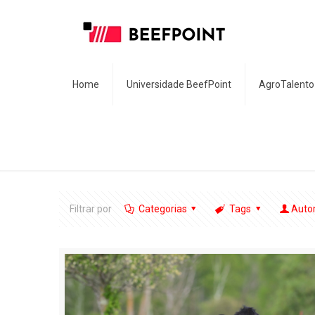
Home
Universidade BeefPoint
AgroTalento
Filtrar por
Categorias
Tags
Auto