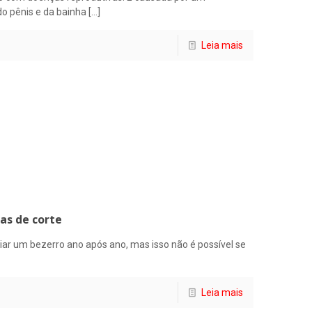
do pênis e da bainha
[…]
Leia mais
as de corte
riar um bezerro ano após ano, mas isso não é possível se
Leia mais