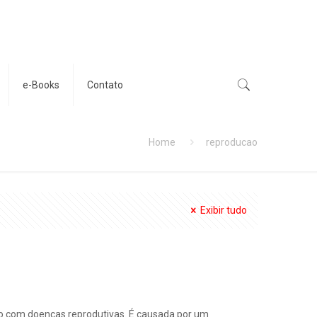
e-Books
Contato
Home
reproducao
Exibir tudo
 com doenças reprodutivas. É causada por um