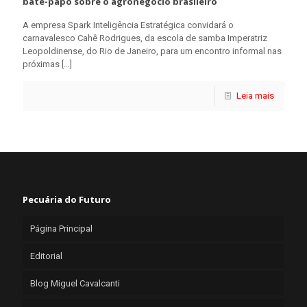
bate-papo sobre o agronegócio brasileiro
A empresa Spark Inteligência Estratégica convidará o
carnavalesco Cahê Rodrigues, da escola de samba Imperatriz
Leopoldinense, do Rio de Janeiro, para um encontro informal nas
próximas
[…]
Leia mais
Pecuária do Futuro
Página Principal
Editorial
Blog Miguel Cavalcanti