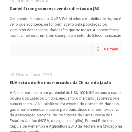
14 de abril de 2010
Daniel Strang comenta vendas diretas do JBS
O mercado é soberano. O JBS-Friboi criou a modalidade. Agora é
ver o que acontece, se for bem aceito pela população os
varejistas dessas localidades têm que se mexer. A concorrência
nos faz melhorar, um bom exemplo é o setor de telecomunicação.
Leia mais
29 de março de 2010
EUA está de olho nos mercados da China e do Japão
A China representa um potencial de US$ 100 bilhões para a carne
bovina dos Estados Unidos, enquanto o mercado japonês pode
aumentar em US$ 1 bilhão se for expandido o limite de idade do
gado norte-americano aceito pelo país, disse o diretor executivo
da Associação Nacional de Produtores de Carne Bovina dos
Estados Unidos (NCBA, da sigla em inglês), Forrest Roberts, na
Cúpula de Alimentos e Agricultura 2010 da Reuters em Chicago na
semana passada.