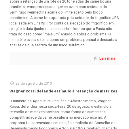
sobre a retenção de um lote de 20 toneladas de carne bovina
brasileira termoprocessada que estavam com resíduos do
vermífugo ivermectina acima do limite aceito pelo bloco
econômico. A carne foi exportada pela unidade do frigorífico JBS
localizada em Lins/SP. Por conta da alegação do frigorífico em
relação à data (junho), a assessoria informou que a Pasta não
trata do caso como "mais um" episódio sobre o problema. O
ministério avalia o tema como um problema pontual e descarta a
análise de que se trata de um risco sistêmico.
Leia mais
23 de agosto de 2010
Wagner Rossi defende estímulo à retenção de matrizes
O ministro da Agricultura, Pecuária e Abastecimento, Wagner
Rossi, defendeu nesta sexta-feira, 20 de agosto, o estímulo à
retenção de matrizes bovinas, como forma de aumentar a
competitividade da carne brasileira no mercado externo. A
proposta foi apresentada em reunião ampliada do Conselho de
Desenvolvimento Econômico e Social (CDES), também chamado