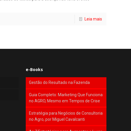
Leia mais
e-Books
Gestão do Resultado na Fazenda
Guia Completo: Marketing Que Funciona
no AGRO, Mesmo em Tempos de Crise
Estratégia para Negócios de Consultoria
no Agro, por Miguel Cavalcanti