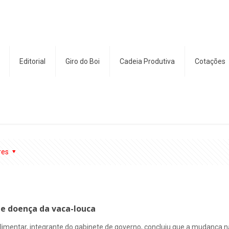
Editorial
Giro do Boi
Cadeia Produtiva
Cotações
res
e doença da vaca-louca
imentar, integrante do gabinete de governo, concluiu que a mudança na