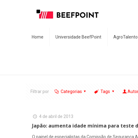
Home
Universidade BeefPoint
AgroTalento
Filtrar por
Categorias
Tags
Auto
4 de abril de 2013
Japão: aumenta idade mínima para teste d
O painel de especialistas da Comissão de Segurança Al