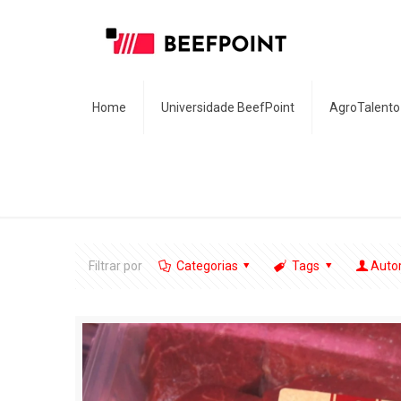
Home
Universidade BeefPoint
AgroTalento
Filtrar por
Categorias
Tags
Auto