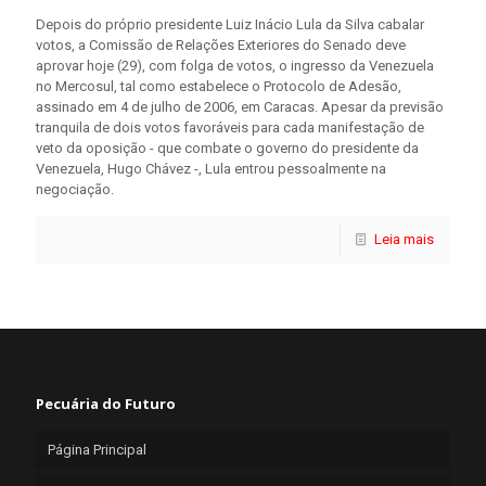
Depois do próprio presidente Luiz Inácio Lula da Silva cabalar
votos, a Comissão de Relações Exteriores do Senado deve
aprovar hoje (29), com folga de votos, o ingresso da Venezuela
no Mercosul, tal como estabelece o Protocolo de Adesão,
assinado em 4 de julho de 2006, em Caracas. Apesar da previsão
tranquila de dois votos favoráveis para cada manifestação de
veto da oposição - que combate o governo do presidente da
Venezuela, Hugo Chávez -, Lula entrou pessoalmente na
negociação.
Leia mais
Pecuária do Futuro
Página Principal