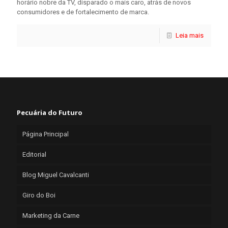
horário nobre da TV, disparado o mais caro, atrás de novos
consumidores e de fortalecimento de marca.
Leia mais
Pecuária do Futuro
Página Principal
Editorial
Blog Miguel Cavalcanti
Giro do Boi
Marketing da Carne