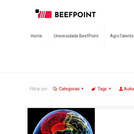
Home
Universidade BeefPoint
AgroTalento
Filtrar por
Categorias
Tags
Auto