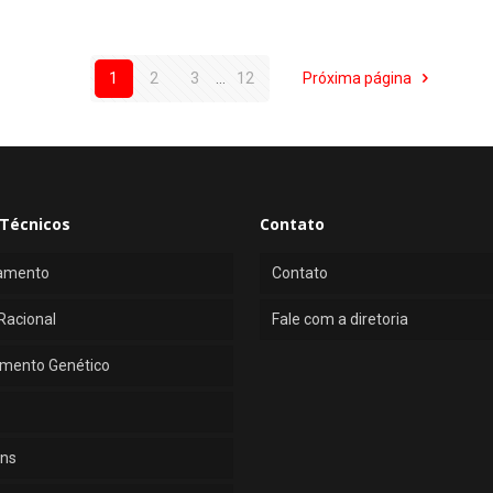
1
2
3
...
12
Próxima página
Técnicos
Contato
amento
Contato
Racional
Fale com a diretoria
mento Genético
ns