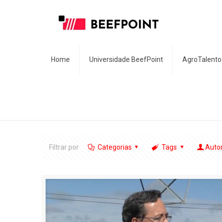
Home
Universidade BeefPoint
AgroTalento
Filtrar por
Categorias
Tags
Auto