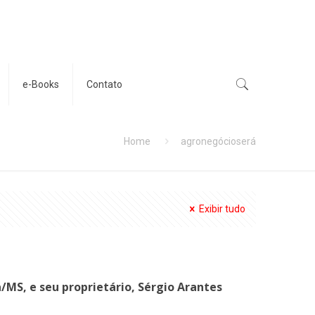
e-Books
Contato
Home
agronegócioserá
Exibir tudo
/MS, e seu proprietário, Sérgio Arantes