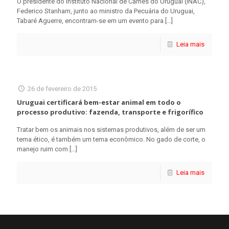
O presidente do Instituto Nacional de Carnes do Uruguai (INAC),
Federico Stanham, junto ao ministro da Pecuária do Uruguai,
Tabaré Aguerre, encontram-se em um evento para
[…]
Leia mais
26 de fevereiro de 2015
Uruguai certificará bem-estar animal em todo o
processo produtivo: fazenda, transporte e frigorífico
Tratar bem os animais nos sistemas produtivos, além de ser um
tema ético, é também um tema econômico. No gado de corte, o
manejo ruim com
[…]
Leia mais