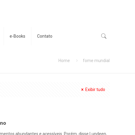
e-Books
Contato
Home
fome mundial
Exibir tudo
ano
imentos abundantes e acessíveis. Porém, disse Lundeen,