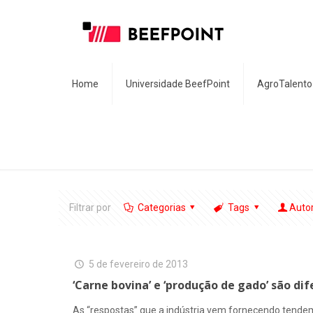
Home
Universidade BeefPoint
AgroTalento
Filtrar por
Categorias
Tags
Auto
5 de fevereiro de 2013
‘Carne bovina’ e ‘produção de gado’ são di
As “respostas” que a indústria vem fornecendo tende