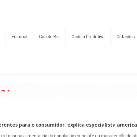
Editorial
Giro do Boi
Cadeia Produtiva
Cotações
res
ferentes para o consumidor, explica especialista americ
m a focar na alimentação da população mundial e na manutenção de al