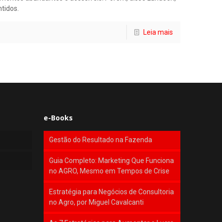
tidos.
Leia mais
e-Books
Gestão do Resultado na Fazenda
Guia Completo: Marketing Que Funciona
no AGRO, Mesmo em Tempos de Crise
Estratégia para Negócios de Consultoria
no Agro, por Miguel Cavalcanti