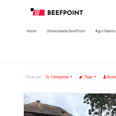
Home
Universidade BeefPoint
AgroTalento
Filtrar por
Categorias
Tags
Auto