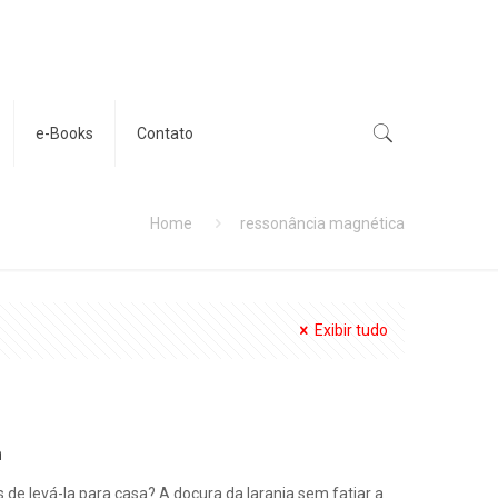
e-Books
Contato
Home
ressonância magnética
Exibir tudo
a
 de levá-la para casa? A doçura da laranja sem fatiar a