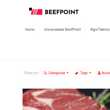
Home
Universidade BeefPoint
AgroTalento
Filtrar por
Categorias
Tags
Auto