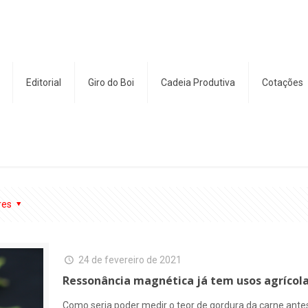
Editorial
Giro do Boi
Cadeia Produtiva
Cotações
res
24 de fevereiro de 2021
Ressonância magnética já tem usos agrícol
Como seria poder medir o teor de gordura da carne antes