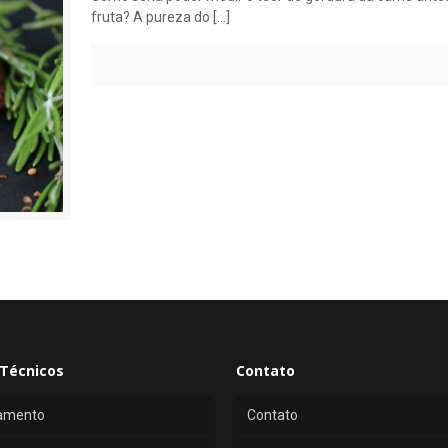
fruta? A pureza do
[…]
Técnicos
Contato
amento
Contato