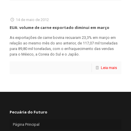
14 de maio de 2012
EUA: volume de carne exportado diminui em março
As exportações de carne bovina recuaram 23,3% em março em
relação ao mesmo mês do ano anterior, de 117,07 mil toneladas
para 89,80 mil toneladas, com o enfraquecimento das vendas
para o México, a Coreia do Sul e o Japão.
Leia mais
Pecuária do Futuro
Página Principal