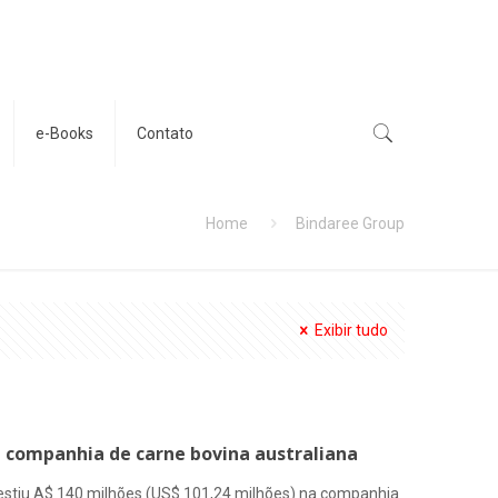
e-Books
Contato
Home
Bindaree Group
Exibir tudo
 companhia de carne bovina australiana
nvestiu A$ 140 milhões (US$ 101,24 milhões) na companhia