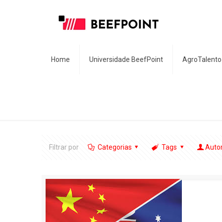
Home
Universidade BeefPoint
AgroTalento
Filtrar por
Categorias
Tags
Auto