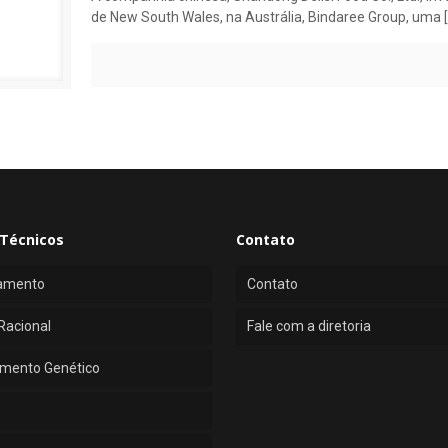
de New South Wales, na Austrália, Bindaree Group, uma
[
Técnicos
Contato
amento
Contato
Racional
Fale com a diretoria
mento Genético