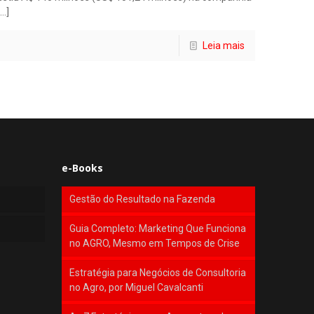
…]
Leia mais
e-Books
Gestão do Resultado na Fazenda
Guia Completo: Marketing Que Funciona
no AGRO, Mesmo em Tempos de Crise
Estratégia para Negócios de Consultoria
no Agro, por Miguel Cavalcanti